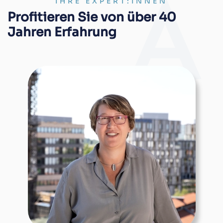
IHRE EXPERT:INNEN
Profitieren Sie von über 40
Jahren Erfahrung
Qualifikation
Steuerberaterin, Wirtschaftsprüferin
Werdegang
Seit 2001 bei der AUDIT
Steuerberatungsgesellschaft
mbH
Seit 2005 Steuerberaterin
Seit 2015 Wirtschaftsprüferin
:
Tätigkeitsschwerpunkte
Beratung von mittelständischen
Unternehmen und
Familiengesellschaften
Unterstützung der Mandanten bei